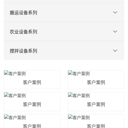
轮式挖掘机
护栏打桩机
搬运设备系列
两头忙
压路机
越野叉车
农业设备系列
装载机
电动叉车
履带运输车
搅拌设备系列
扫雪机
堆高车
田园管理机
划线机
自上料搅拌车
滑移装载机
装载机搅拌斗
客户案例
客户案例
推土机
平口式搅拌车
客户案例
客户案例
客户案例
客户案例